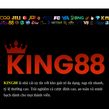
KING88
là nhà cái uy tín với kho giải trí đa dạng, nạp rút nhanh,
tỷ lệ thưởng cao. Trải nghiệm cá cược đỉnh cao, an toàn và minh
bạch dành cho mọi thành viên.