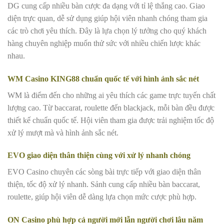
DG cung cấp nhiều bàn cược đa dạng với tỉ lệ thắng cao. Giao
diện trực quan, dễ sử dụng giúp hội viên nhanh chóng tham gia
các trò chơi yêu thích. Đây là lựa chọn lý tưởng cho quý khách
hàng chuyên nghiệp muốn thử sức với nhiều chiến lược khác
nhau.
WM Casino KING88 chuẩn quốc tế với hình ảnh sắc nét
WM là điểm đến cho những ai yêu thích các game trực tuyến chất
lượng cao. Từ baccarat, roulette đến blackjack, mỗi bàn đều được
thiết kế chuẩn quốc tế. Hội viên tham gia được trải nghiệm tốc độ
xử lý mượt mà và hình ảnh sắc nét.
EVO giao diện thân thiện cùng với xử lý nhanh chóng
EVO Casino chuyên các sòng bài trực tiếp với giao diện thân
thiện, tốc độ xử lý nhanh. Sảnh cung cấp nhiều bàn baccarat,
roulette, giúp hội viên dễ dàng lựa chọn mức cược phù hợp.
ON Casino phù hợp cả người mới lẫn người chơi lâu năm