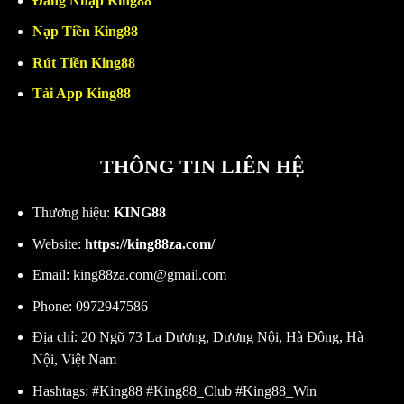
Đăng Nhập King88
Nạp Tiền King88
Rút Tiền King88
Tải App King88
THÔNG TIN LIÊN HỆ
Thương hiệu:
KING88
Website:
https://king88za.com/
Email:
king88za.com@gmail.com
Phone: 0972947586
Địa chỉ: 20 Ngõ 73 La Dương, Dương Nội, Hà Đông, Hà
Nội, Việt Nam
Hashtags: #King88 #King88_Club #King88_Win