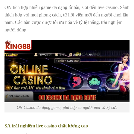
ON tích hợp nhiều game đa dạng từ bài, slot đến live casino. Sảnh
thích hợp với mọi phong cách, từ hội viên mới đến người chơi lâu
năm. Các bàn cược được tối ưu hóa về tỷ lệ thắng, trải nghiệm
người dùng.
ON Casino đa dạng game, phù hợp cả người mới và kỳ cựu
SA trải nghiệm live casino chất lượng cao