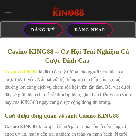
Bỏ
qua
nội
dung
ĐĂNG KÝ
ĐĂNG NHẬP
Casino KING88 – Cơ Hội Trải Nghiệm Cá
Cược Đỉnh Cao
Casino KING88
là điểm đến lý tưởng cho người yêu thích cá
cược trực tuyến. Nổi bật với hệ thống ưu đãi hấp dẫn, sự kiện
thưởng lớn cùng dịch vụ chăm sóc hội viên tận tâm. Bài viết dưới
đây sẽ giới thiệu chi tiết về thương hiệu, giúp bạn hiểu vì sao sảnh
này của KING88 ngày càng được cộng đồng tin tưởng.
Giới thiệu tổng quan về sảnh Casino KING88
Casino KING88
không chỉ là nơi giải trí mà còn là nền tảng cá
cược uy tín, mang đến trải nghiệm an toàn và minh bạch. Người