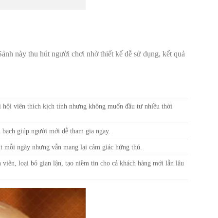
nh này thu hút người chơi nhờ thiết kế dễ sử dụng, kết quả
i hội viên thích kịch tính nhưng không muốn đầu tư nhiều thời
h bạch giúp người mới dễ tham gia ngay.
út mỗi ngày nhưng vẫn mang lại cảm giác hứng thú.
viên, loại bỏ gian lận, tạo niềm tin cho cả khách hàng mới lẫn lâu