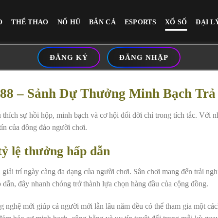
O
THỂ THAO
NỔ HŨ
BẮN CÁ
ESPORTS
XỔ SỐ
ĐẠI L
ĐĂNG KÝ
ĐĂNG NHẬP
88 – Sảnh Dự Thưởng Minh Bạch Trả
thích sự hồi hộp, minh bạch và cơ hội đổi đời chỉ trong tích tắc. Với 
tín của đông đảo người chơi.
ỷ lệ thưởng hấp dẫn
giải trí ngày càng đa dạng của người chơi. Sân chơi mang đến trải ngh
hấp dẫn, đây nhanh chóng trở thành lựa chọn hàng đầu của cộng đồng.
ng nghệ mới giúp cả người mới lẫn lâu năm đều có thể tham gia một c