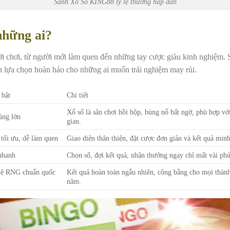
Sảnh Xổ Số KING88 tỷ lệ thưởng hấp dẫn
những ai?
i chơi, từ người mới làm quen đến những tay cược giàu kinh nghiệm. Sả
nh lựa chọn hoàn hảo cho những ai muốn trải nghiệm may rủi.
 bật
Chi tiết
Xổ số là sân chơi hồi hộp, bùng nổ bất ngờ, phù hợp vớ
rúng lớn
gian.
tối ưu, dễ làm quen
Giao diện thân thiện, đặt cược đơn giản và kết quả min
nhanh
Chọn số, đợi kết quả, nhận thưởng ngay chỉ mất vài ph
hệ RNG chuẩn quốc
Kết quả hoàn toàn ngẫu nhiên, công bằng cho mọi thành 
năm.