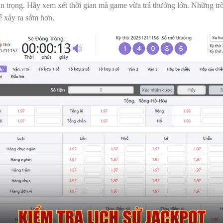
quan trọng. Hãy xem xét thời gian mà game vừa trả thưởng lớn. Những trò
hể xảy ra sớm hơn.