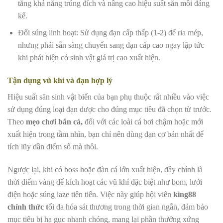
tăng khả năng trúng đích và nâng cao hiệu suất săn mồi đáng
kể.
Đổi súng linh hoạt: Sử dụng đạn cấp thấp (1-2) để ria mép,
nhưng phải sẵn sàng chuyển sang đạn cấp cao ngay lập tức
khi phát hiện có sinh vật giá trị cao xuất hiện.
Tận dụng vũ khí và đạn hợp lý
Hiệu suất săn sinh vật biển của bạn phụ thuộc rất nhiều vào việc
sử dụng đúng loại đạn dược cho đúng mục tiêu đã chọn từ trước.
Theo
mẹo chơi bắn cá,
đối với các loài cá bơi chậm hoặc mới
xuất hiện trong tầm nhìn, bạn chỉ nên dùng đạn cơ bản nhất để
tích lũy dần điểm số mà thôi.
Ngược lại, khi có boss hoặc đàn cá lớn xuất hiện, đây chính là
thời điểm vàng để kích hoạt các vũ khí đặc biệt như bom, lưới
điện hoặc súng laze tiên tiến. Việc này giúp hội viên
king88
chính thức t
ối đa hóa sát thương trong thời gian ngắn, đảm bảo
mục tiêu bị hạ gục nhanh chóng, mang lại phần thưởng xứng