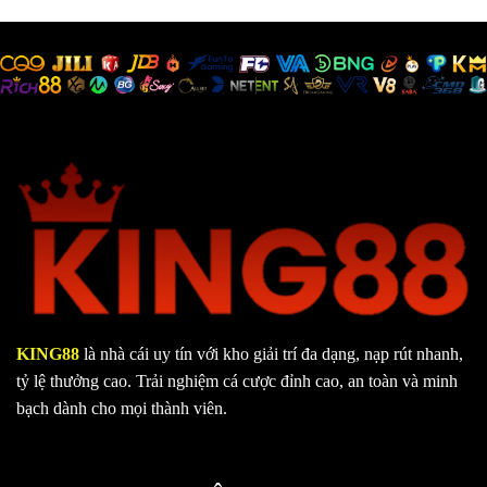
Sảnh
Cho
Cá
Người
Cược
Chơi
Đỉnh
Cao
Tại
Nền
Tảng
KING88
KING88
là nhà cái uy tín với kho giải trí đa dạng, nạp rút nhanh,
tỷ lệ thưởng cao. Trải nghiệm cá cược đỉnh cao, an toàn và minh
bạch dành cho mọi thành viên.