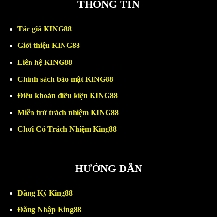
THÔNG TIN
Tác giả KING88
Giới thiệu KING88
Liên hệ KING88
Chính sách bảo mật KING88
Điều khoản điều kiện KING88
Miễn trừ trách nhiệm KING88
Chơi Có Trách Nhiệm King88
HƯỚNG DẪN
Đăng Ký King88
Đăng Nhập King88