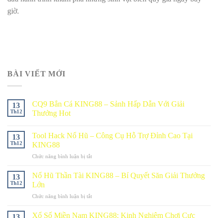
giờ.
BÀI VIẾT MỚI
CQ9 Bắn Cá KING88 – Sảnh Hấp Dẫn Với Giải
13
Th12
Thưởng Hot
Tool Hack Nổ Hũ – Công Cụ Hỗ Trợ Đỉnh Cao Tại
13
Th12
KING88
ở
Chức năng bình luận bị tắt
Tool
Hack
Nổ Hũ Thần Tài KING88 – Bí Quyết Săn Giải Thưởng
13
Nổ
Th12
Lớn
Hũ
ở
Chức năng bình luận bị tắt
–
Nổ
Công
Hũ
Cụ
Xổ Số Miền Nam KING88: Kinh Nghiệm Chơi Cực
13